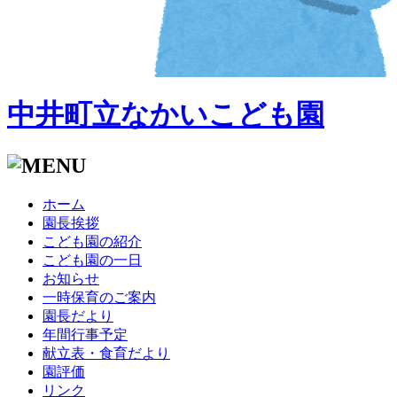
中井町立なかいこども園
ホーム
園長挨拶
こども園の紹介
こども園の一日
お知らせ
一時保育のご案内
園長だより
年間行事予定
献立表・食育だより
園評価
リンク