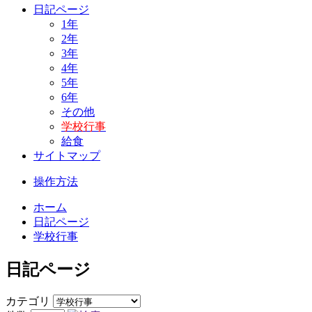
日記ページ
1年
2年
3年
4年
5年
6年
その他
学校行事
給食
サイトマップ
操作方法
ホーム
日記ページ
学校行事
日記ページ
カテゴリ