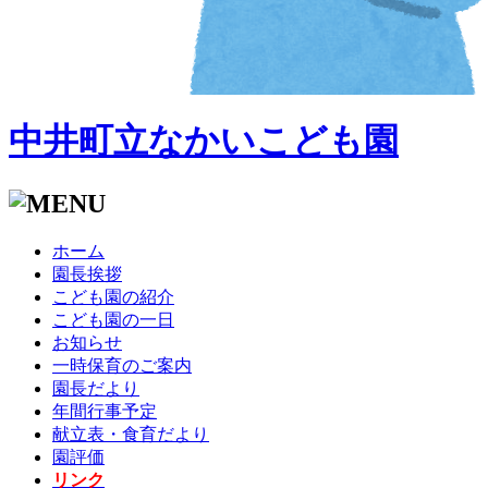
中井町立なかいこども園
ホーム
園長挨拶
こども園の紹介
こども園の一日
お知らせ
一時保育のご案内
園長だより
年間行事予定
献立表・食育だより
園評価
リンク