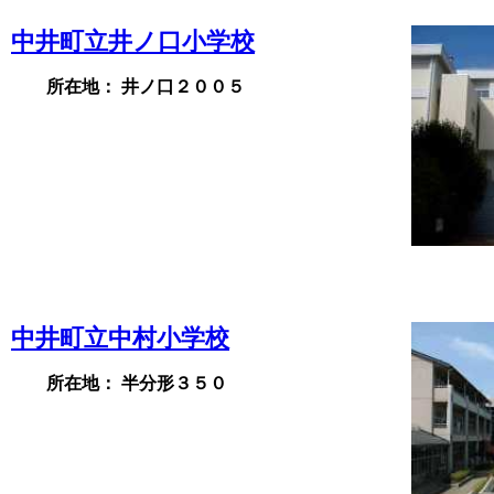
中井町立井ノ口小学校
所在地： 井ノ口２００５
中井町立中村小学校
所在地： 半分形３５０